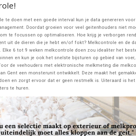
ole!
e te doen met een goede interval kun je data genereren voo
management. Doordat groeien voor veel geitenhouders niet mogel
om te focussen op optimaliseren. Hoe krijg je verborgen ren
t uit de dieren die je hebt en/of fokt? Melkcontrole en de dat
. Elke 6 tot 9 weken melkcontrole doen zou idealiter het beste
innen en kun je ook het snelste bijsturen op gebied van voer
Voor de veehouders met elektronische melkmeting die melkcon
an Gent een monsterunit ontwikkelt. Deze maakt het gemakke
doen en zorgt ervoor dat er geen restmelk is. Uiteraard is het
ters te huren.