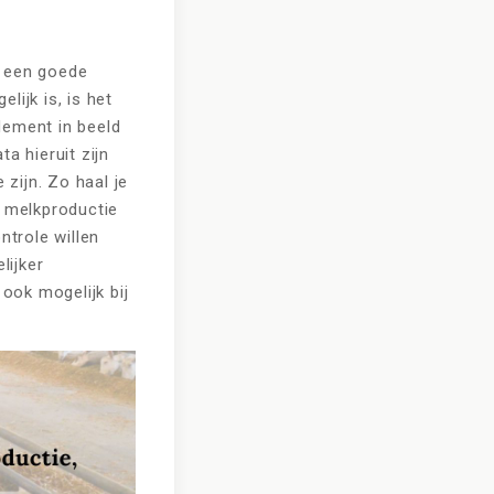
r een goede
ijk is, is het
dement in beeld
a hieruit zijn
 zijn. Zo haal je
, melkproductie
trole willen
lijker
 ook mogelijk bij