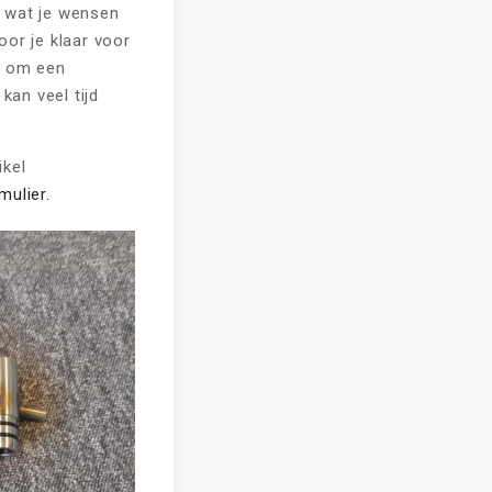
 wat je wensen
oor je klaar voor
g om een
kan veel tijd
ikel
mulier.