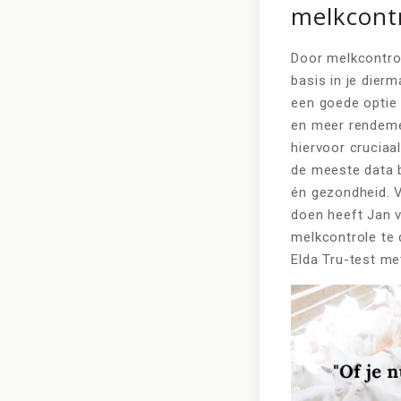
melkcontr
Door melkcontrol
basis in je dier
een goede optie 
en meer rendemen
hiervoor cruciaal
de meeste data b
én gezondheid. 
doen heeft Jan v
melkcontrole te 
Elda Tru-test me