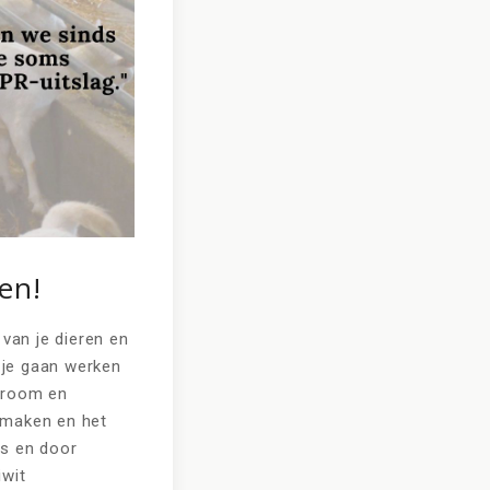
en!
 van je dieren en
n je gaan werken
stroom en
s maken en het
es en door
iwit